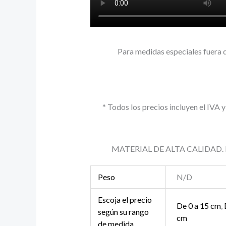
Para medidas especiales fuera 
* Todos los precios incluyen el IVA 
MATERIAL DE ALTA CALIDAD. Las p
Peso
N/D
Escoja el precio
De 0 a 15 cm
,
según su rango
cm
de medida.