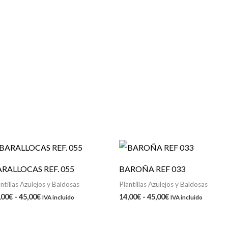
Rango
Rango
de
de
precios:
precios:
RALLOCAS REF. 055
BAROÑA REF 033
desde
desde
14,00€
14,00€
ntillas Azulejos y Baldosas
Plantillas Azulejos y Baldosas
hasta
hasta
,00
€
-
45,00
€
14,00
€
-
45,00
€
IVA incluido
IVA incluido
45,00€
45,00€