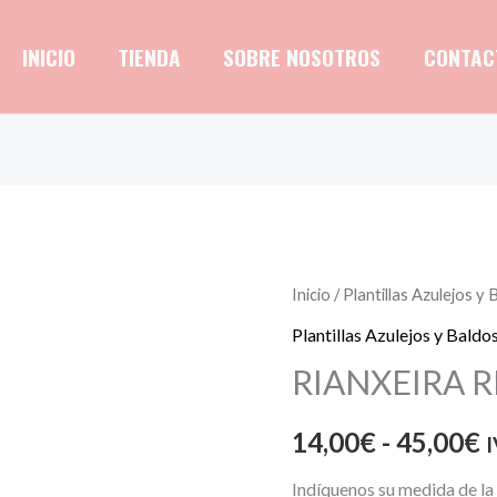
INICIO
TIENDA
SOBRE NOSOTROS
CONTAC
RIANXEIRA
Inicio
/
Plantillas Azulejos y
R
REF.046
Plantillas Azulejos y Baldo
d
cantidad
RIANXEIRA R
p
14,00
€
-
45,00
€
I
d
Indíquenos su medida de la p