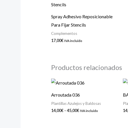
Spray Adhesivo Reposicionable
Para Fijar Stencils
Complementos
17,00
€
IVA incluido
Productos relacionados
Rango
de
precios:
Arroutada 036
BA
desde
14,00€
Plantillas Azulejos y Baldosas
Pla
hasta
14,00
€
-
45,00
€
14
IVA incluido
45,00€