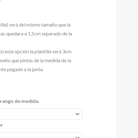
4,00€
asta
illa) será del mismo tamaño que la
5,00€
ntas quedara a 1,5cm separado de la
o) esta opción la plantilla será 3cm
iseño que pintas de la medida de la
e pegado a la junta.
u rango de medida.
or