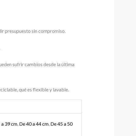
dir presupuesto sin compromiso.
.
pueden sufrir cambios desde la última
able, qué es flexible y lavable.
 a 39 cm
,
De 40 a 44 cm
,
De 45 a 50