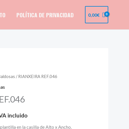
TO
POLÍTICA DE PRIVACIDAD
0,00
€
 Baldosas
/ RIANXEIRA REF.046
ango
sas
e
EF.046
recios:
VA incluido
esde
lantilla en la casilla de Alto x Ancho.