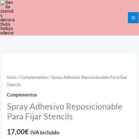
Ir
al
contenido
Spray
Adhesivo
Reposicionable
Inicio
/
Complementos
/ Spray Adhesivo Reposicionable Para Fijar
Stencils
Para
Fijar
Complementos
Stencils
Spray Adhesivo Reposicionable
cantidad
Para Fijar Stencils
17,00
€
IVA incluido