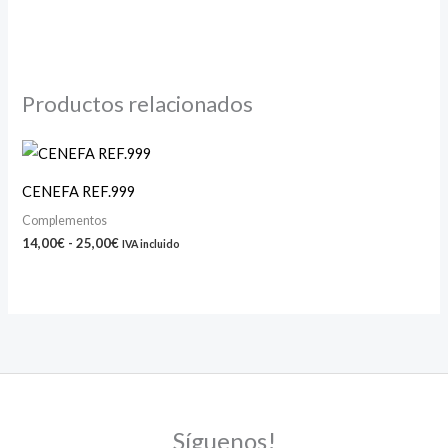
Productos relacionados
Rango
de
precios:
CENEFA REF.999
desde
14,00€
Complementos
hasta
14,00
€
-
25,00
€
IVA incluido
25,00€
Síguenos!