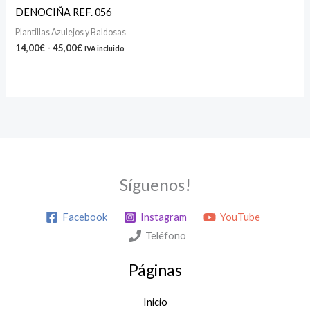
precios:
DENOCIÑA REF. 056
desde
14,00€
Plantillas Azulejos y Baldosas
hasta
14,00
€
-
45,00
€
IVA incluido
45,00€
Síguenos!
Facebook
Instagram
YouTube
Teléfono
Páginas
Inicio