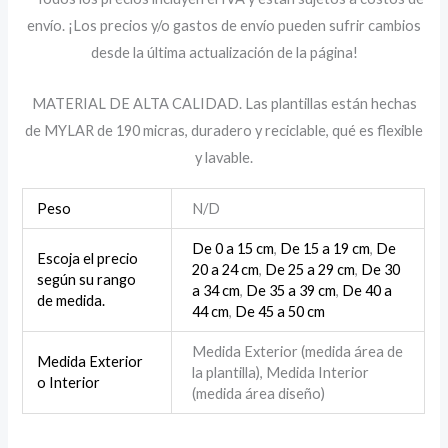
envío. ¡Los precios y/o gastos de envío pueden sufrir cambios
desde la última actualización de la página!
MATERIAL DE ALTA CALIDAD. Las plantillas están hechas
de MYLAR de 190 micras, duradero y reciclable, qué es flexible
y lavable.
Peso
N/D
De 0 a 15 cm
,
De 15 a 19 cm
,
De
Escoja el precio
20 a 24 cm
,
De 25 a 29 cm
,
De 30
según su rango
a 34 cm
,
De 35 a 39 cm
,
De 40 a
de medida.
44 cm
,
De 45 a 50 cm
Medida Exterior (medida área de
Medida Exterior
la plantilla), Medida Interior
o Interior
(medida área diseño)