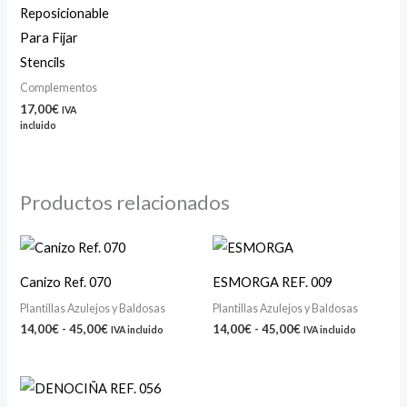
Reposicionable
Para Fijar
Stencils
Complementos
17,00
€
IVA
incluido
Productos relacionados
Rango
Rango
de
de
precios:
precios:
Canizo Ref. 070
ESMORGA REF. 009
desde
desde
14,00€
14,00€
Plantillas Azulejos y Baldosas
Plantillas Azulejos y Baldosas
hasta
hasta
14,00
€
-
45,00
€
14,00
€
-
45,00
€
IVA incluido
IVA incluido
45,00€
45,00€
Rango
de