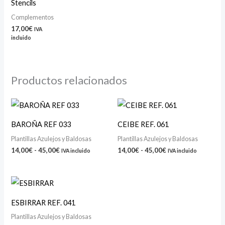
Stencils
Complementos
17,00
€
IVA
incluido
Productos relacionados
Rango
Rango
de
de
precios:
precios:
BAROÑA REF 033
CEIBE REF. 061
desde
desde
14,00€
14,00€
Plantillas Azulejos y Baldosas
Plantillas Azulejos y Baldosas
hasta
hasta
14,00
€
-
45,00
€
14,00
€
-
45,00
€
IVA incluido
IVA incluido
45,00€
45,00€
Rango
de
precios:
ESBIRRAR REF. 041
desde
14,00€
Plantillas Azulejos y Baldosas
hasta