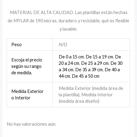
MATERIAL DE ALTA CALIDAD. Las plantillas están hechas
de MYLAR de 190 micras, duradero y reciclable, qué es flexible
y lavable.
Peso
N/D
De 0 a 15 cm
,
De 15 a 19 cm
,
De
Escoja el precio
20 a 24 cm
,
De 25 a 29 cm
,
De 30
según su rango
a 34 cm
,
De 35 a 39 cm
,
De 40 a
de medida.
44 cm
,
De 45 a 50 cm
Medida Exterior (medida área de
Medida Exterior
la plantilla), Medida Interior
o Interior
(medida área diseño)
No hay valoraciones aún.