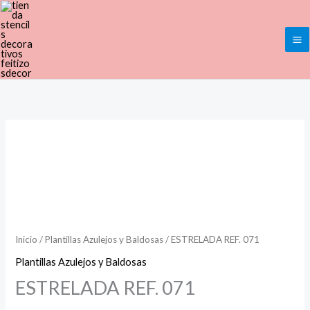
Ir
al
contenido
ESTRELADA
Rango
REF.
de
071
cantidad
precios:
desde
Inicio
/
Plantillas Azulejos y Baldosas
/ ESTRELADA REF. 071
14,00€
Plantillas Azulejos y Baldosas
hasta
ESTRELADA REF. 071
45,00€