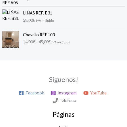
c
i
LIÑAS REF. B31
o
58,00
€
IVA incluido
s
:
R
d
Chavello REF.103
a
e
14,00
€
-
45,00
€
IVA incluido
n
s
g
d
o
e
d
1
e
4
p
,
Síguenos!
r
0
e
0
c
Facebook
Instagram
YouTube
€
i
h
Teléfono
o
a
s
s
Páginas
:
t
d
a