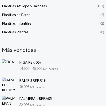
Plantillas Azulejos y Baldosas
(101)
Plantillas de Pared
(42)
Plantillas Infantiles
(2)
Plantillas Plantas
(8)
Más vendidas
R
FIGA REF. 069
a
14,00
€
-
45,00
€
IVA incluido
n
g
o
BAMBU REF.B19
d
48,00
€
IVA incluido
e
p
PALMERA 1 REF.A05
r
32,00
€
e
IVA incluido