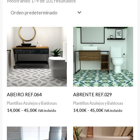
Mostrando 1–9 de 101 resultados
Rango
Rango
de
de
precios:
precios:
desde
desde
14,00€
14,00€
hasta
hasta
45,00€
45,00€
ABEIRO REF.064
ABRENTE REF.029
Plantillas Azulejos y Baldosas
Plantillas Azulejos y Baldosas
14,00
€
-
45,00
€
14,00
€
-
45,00
€
IVA incluido
IVA incluido
Rango
Rango
de
de
precios:
precios: