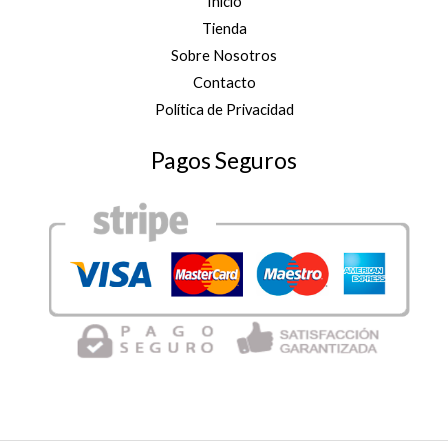
e
Inicio
4
s
Tienda
5
d
,
Sobre Nosotros
e
0
Contacto
1
0
4
Política de Privacidad
€
,
0
Pagos Seguros
0
€
h
a
s
t
a
4
5
,
0
0
€