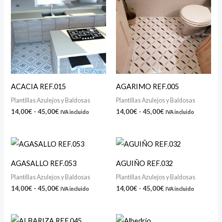
desde
desde
14,00€
14,00€
hasta
hasta
45,00€
45,00€
ACACIA REF.015
AGARIMO REF.005
Plantillas Azulejos y Baldosas
Plantillas Azulejos y Baldosas
14,00
€
-
45,00
€
14,00
€
-
45,00
€
IVA incluido
IVA incluido
Rango
Rango
de
de
precios:
precios:
AGASALLO REF.053
AGUIÑO REF.032
desde
desde
14,00€
14,00€
Plantillas Azulejos y Baldosas
Plantillas Azulejos y Baldosas
hasta
hasta
14,00
€
-
45,00
€
14,00
€
-
45,00
€
IVA incluido
IVA incluido
45,00€
45,00€
Rango
Rango