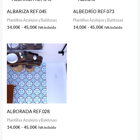
de
de
precios:
precios:
ALBARIZA REF.045
ALBEDRÍO REF.073
desde
desde
14,00€
14,00€
Plantillas Azulejos y Baldosas
Plantillas Azulejos y Baldosas
hasta
hasta
14,00
€
-
45,00
€
14,00
€
-
45,00
€
IVA incluido
IVA incluido
45,00€
45,00€
Rango
de
precios:
desde
14,00€
hasta
45,00€
ALBORADA REF.028
Plantillas Azulejos y Baldosas
14,00
€
-
45,00
€
IVA incluido