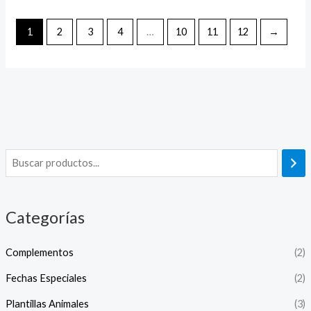
1
2
3
4
…
10
11
12
→
Categorías
Complementos
(2)
Fechas Especiales
(2)
Plantillas Animales
(3)