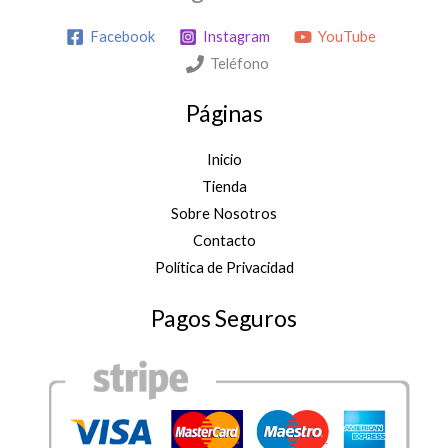
e
0
c
Facebook
Instagram
YouTube
€
i
h
Teléfono
o
a
s
s
Páginas
:
t
d
a
e
Inicio
4
s
Tienda
5
d
,
Sobre Nosotros
e
0
Contacto
1
0
4
Política de Privacidad
€
,
0
Pagos Seguros
0
€
h
a
s
t