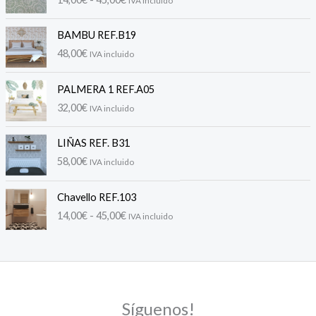
n
g
o
BAMBU REF.B19
d
48,00
€
IVA incluido
e
p
PALMERA 1 REF.A05
r
32,00
€
e
IVA incluido
c
i
LIÑAS REF. B31
o
58,00
€
IVA incluido
s
:
R
d
Chavello REF.103
a
e
14,00
€
-
45,00
€
IVA incluido
n
s
g
d
o
e
d
1
e
4
p
,
Síguenos!
r
0