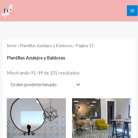
Ir
al
contenido
Inicio
/
Plantillas Azulejos y Baldosas
/ Página 11
Plantillas Azulejos y Baldosas
Mostrando 91–99 de 101 resultados
Rango
Rango
de
de
precios:
precios:
desde
desde
14,00€
14,00€
hasta
hasta
45,00€
45,00€