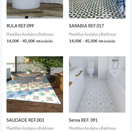
RULA REF.099
SARABIA REF.017
Plantillas Azulejos y Baldosas
Plantillas Azulejos y Baldosas
14,00
€
-
45,00
€
14,00
€
-
45,00
€
IVA incluido
IVA incluido
Rango
Rango
de
de
precios:
precios:
desde
desde
14,00€
14,00€
hasta
hasta
45,00€
45,00€
SAUDADE REF.003
Serea REF. 091
Plantillas Azulejos y Baldosas
Plantillas Azulejos y Baldosas