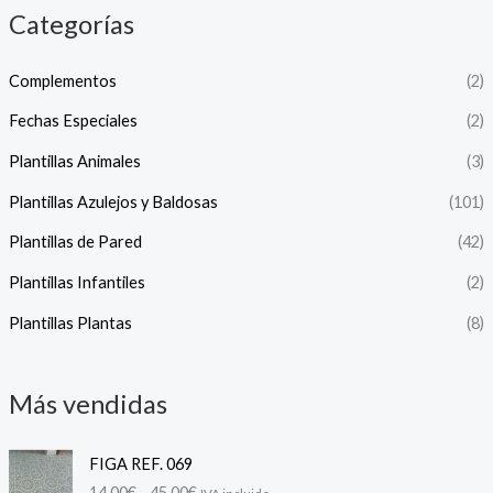
Categorías
Complementos
(2)
Fechas Especiales
(2)
Plantillas Animales
(3)
Plantillas Azulejos y Baldosas
(101)
Plantillas de Pared
(42)
Plantillas Infantiles
(2)
Plantillas Plantas
(8)
Más vendidas
R
FIGA REF. 069
a
14,00
€
-
45,00
€
IVA incluido