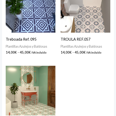
14,00€
14,00€
hasta
hasta
45,00€
45,00€
Treboada Ref. 095
TROULA REF.057
Plantillas Azulejos y Baldosas
Plantillas Azulejos y Baldosas
14,00
€
-
45,00
€
14,00
€
-
45,00
€
IVA incluido
IVA incluido
Rango
de
precios:
desde
14,00€
hasta
45,00€