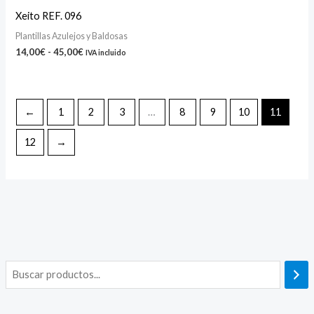
Xeito REF. 096
Plantillas Azulejos y Baldosas
14,00
€
-
45,00
€
IVA incluido
←
1
2
3
…
8
9
10
11
12
→