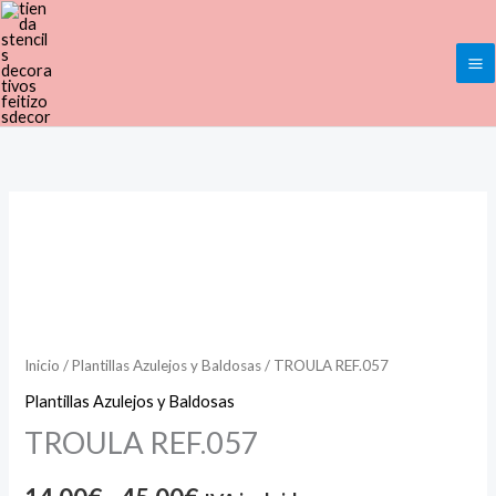
Ir
al
contenido
TROULA
Rango
REF.057
de
cantidad
precios:
desde
Inicio
/
Plantillas Azulejos y Baldosas
/ TROULA REF.057
14,00€
Plantillas Azulejos y Baldosas
TROULA REF.057
hasta
45,00€