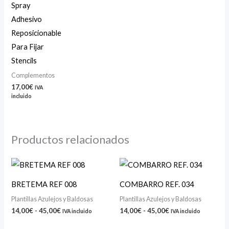
Spray
Adhesivo
Reposicionable
Para Fijar
Stencils
Complementos
17,00
€
IVA
incluido
Productos relacionados
Rango
Rango
de
de
precios:
precios:
BRETEMA REF 008
COMBARRO REF. 034
desde
desde
14,00€
14,00€
Plantillas Azulejos y Baldosas
Plantillas Azulejos y Baldosas
hasta
hasta
14,00
€
-
45,00
€
14,00
€
-
45,00
€
IVA incluido
IVA incluido
45,00€
45,00€