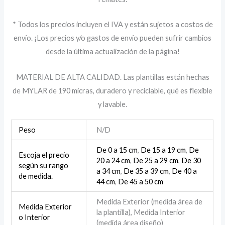
* Todos los precios incluyen el IVA y están sujetos a costos de
envío. ¡Los precios y/o gastos de envío pueden sufrir cambios
desde la última actualización de la página!
MATERIAL DE ALTA CALIDAD. Las plantillas están hechas
de MYLAR de 190 micras, duradero y reciclable, qué es flexible
y lavable.
Peso
N/D
De 0 a 15 cm
,
De 15 a 19 cm
,
De
Escoja el precio
20 a 24 cm
,
De 25 a 29 cm
,
De 30
según su rango
a 34 cm
,
De 35 a 39 cm
,
De 40 a
de medida.
44 cm
,
De 45 a 50 cm
Medida Exterior (medida área de
Medida Exterior
la plantilla), Medida Interior
o Interior
(medida área diseño)