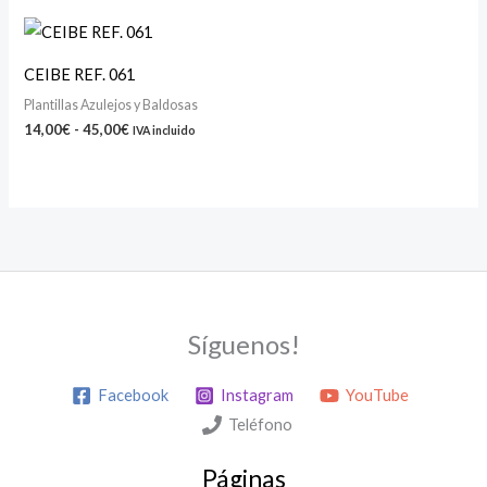
Rango
de
precios:
CEIBE REF. 061
desde
14,00€
Plantillas Azulejos y Baldosas
hasta
14,00
€
-
45,00
€
IVA incluido
45,00€
Síguenos!
Facebook
Instagram
YouTube
Teléfono
Páginas