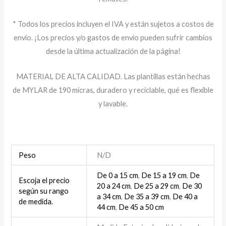
* Todos los precios incluyen el IVA y están sujetos a costos de
envío. ¡Los precios y/o gastos de envío pueden sufrir cambios
desde la última actualización de la página!
MATERIAL DE ALTA CALIDAD. Las plantillas están hechas
de MYLAR de 190 micras, duradero y reciclable, qué es flexible
y lavable.
Peso
N/D
De 0 a 15 cm
,
De 15 a 19 cm
,
De
Escoja el precio
20 a 24 cm
,
De 25 a 29 cm
,
De 30
según su rango
a 34 cm
,
De 35 a 39 cm
,
De 40 a
de medida.
44 cm
,
De 45 a 50 cm