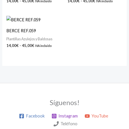
14,00
€
-
45,00
€
14,00
€
-
45,00
€
IVA incluido
IVA incluido
45,00€
45,00€
Rango
de
precios:
BERCE REF.059
desde
14,00€
Plantillas Azulejos y Baldosas
hasta
14,00
€
-
45,00
€
IVA incluido
45,00€
Síguenos!
Facebook
Instagram
YouTube
Teléfono