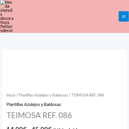
Ir
al
contenido
TEIMOSA
Rango
REF.
de
086
cantidad
precios:
desde
Inicio
/
Plantillas Azulejos y Baldosas
/ TEIMOSA REF. 086
14,00€
Plantillas Azulejos y Baldosas
TEIMOSA REF. 086
hasta
45,00€