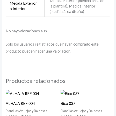
Medida Exterior (medida área de
Medida Exterior
la plantilla), Medida Interior
o Interior
(medida área diseño)
No hay valoraciones aún.
Solo los usuarios registrados que hayan comprado este
producto pueden hacer una valoración.
Productos relacionados
Rango
Rango
de
de
precios:
precios:
ALHAJA REF 004
Bico 037
desde
desde
14,00€
14,00€
Plantillas Azulejos y Baldosas
Plantillas Azulejos y Baldosas
hasta
hasta