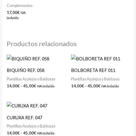
Complementos
17,00
€
IVA
incluido
Productos relacionados
Rango
Rango
de
de
precios:
precios:
BIQUIÑO REF. 058
BOLBORETA REF 011
desde
desde
14,00€
14,00€
Plantillas Azulejos y Baldosas
Plantillas Azulejos y Baldosas
hasta
hasta
14,00
€
-
45,00
€
14,00
€
-
45,00
€
IVA incluido
IVA incluido
45,00€
45,00€
Rango
de
precios:
CURUXA REF. 047
desde
14,00€
Plantillas Azulejos y Baldosas
hasta
14,00
€
-
45,00
€
IVA incluido
45,00€