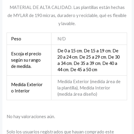
MATERIAL DE ALTA CALIDAD. Las plantillas están hechas
de MYLAR de 190 micras, duradero y reciclable, qué es flexible
y lavable.
Peso
N/D
De 0 a 15 cm
,
De 15 a 19 cm
,
De
Escoja el precio
20 a 24 cm
,
De 25 a 29 cm
,
De 30
según su rango
a 34 cm
,
De 35 a 39 cm
,
De 40 a
de medida.
44 cm
,
De 45 a 50 cm
Medida Exterior (medida área de
Medida Exterior
la plantilla), Medida Interior
o Interior
(medida área diseño)
No hay valoraciones aún.
Solo los usuarios registrados que hayan comprado este