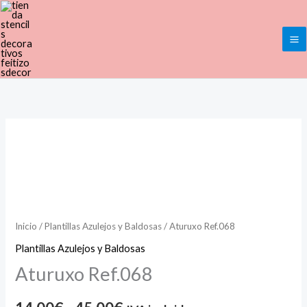
Ir
al
contenido
Aturuxo
Rango
Ref.068
de
cantidad
precios:
desde
Inicio
/
Plantillas Azulejos y Baldosas
/ Aturuxo Ref.068
14,00€
Plantillas Azulejos y Baldosas
Aturuxo Ref.068
hasta
45,00€