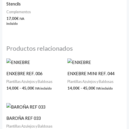
Stencils
Complementos
17,00
€
IVA
incluido
Productos relacionados
Rango
Rango
de
de
precios:
precios:
ENXEBRE REF. 006
ENXEBRE MINI REF. 044
desde
desde
14,00€
14,00€
Plantillas Azulejos y Baldosas
Plantillas Azulejos y Baldosas
hasta
hasta
14,00
€
-
45,00
€
14,00
€
-
45,00
€
IVA incluido
IVA incluido
45,00€
45,00€
Rango
de
precios:
BAROÑA REF 033
desde
14,00€
Plantillas Azulejos y Baldosas