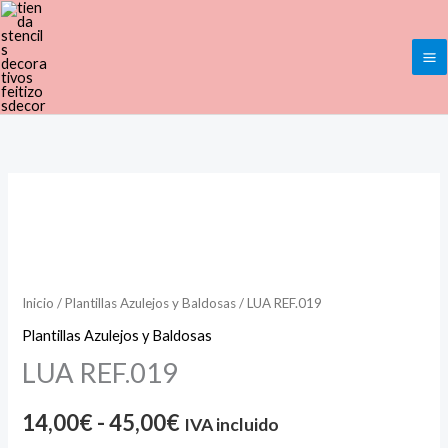
Ir
al
contenido
LUA
Rango
REF.019
de
cantidad
precios:
Inicio
/
Plantillas Azulejos y Baldosas
/ LUA REF.019
desde
Plantillas Azulejos y Baldosas
14,00€
LUA REF.019
hasta
14,00
€
-
45,00
€
IVA incluido
45,00€