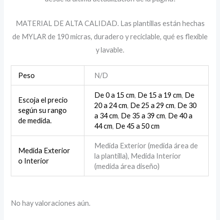
MATERIAL DE ALTA CALIDAD. Las plantillas están hechas
de MYLAR de 190 micras, duradero y reciclable, qué es flexible
y lavable.
Peso
N/D
De 0 a 15 cm
,
De 15 a 19 cm
,
De
Escoja el precio
20 a 24 cm
,
De 25 a 29 cm
,
De 30
según su rango
a 34 cm
,
De 35 a 39 cm
,
De 40 a
de medida.
44 cm
,
De 45 a 50 cm
Medida Exterior (medida área de
Medida Exterior
la plantilla), Medida Interior
o Interior
(medida área diseño)
No hay valoraciones aún.