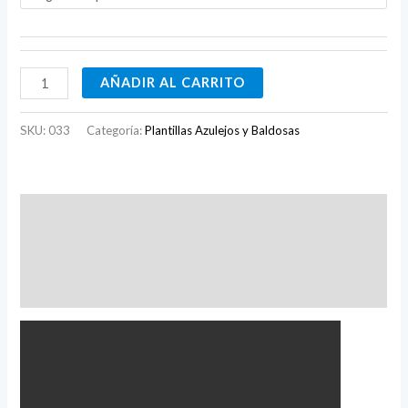
AÑADIR AL CARRITO
SKU:
033
Categoría:
Plantillas Azulejos y Baldosas
Descripción
Información adicional
Valoraciones (0)