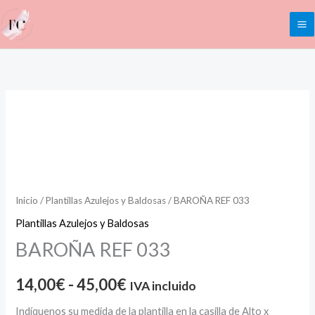
Ir
al
contenido
BAROÑA
Rango
REF
de
033
cantidad
precios:
desde
Inicio
/
Plantillas Azulejos y Baldosas
/ BAROÑA REF 033
14,00€
Plantillas Azulejos y Baldosas
BAROÑA REF 033
hasta
45,00€
14,00
€
-
45,00
€
IVA incluido
Indíquenos su medida de la plantilla en la casilla de Alto x