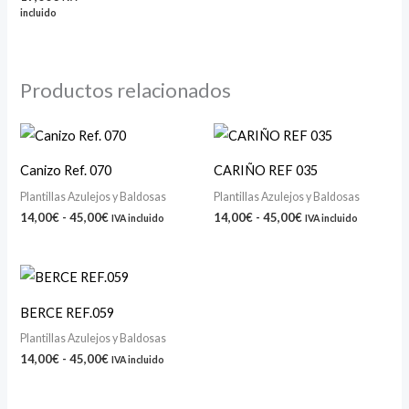
incluido
Productos relacionados
Rango
Rango
de
de
precios:
precios:
Canizo Ref. 070
CARIÑO REF 035
desde
desde
14,00€
14,00€
Plantillas Azulejos y Baldosas
Plantillas Azulejos y Baldosas
hasta
hasta
14,00
€
-
45,00
€
14,00
€
-
45,00
€
IVA incluido
IVA incluido
45,00€
45,00€
Rango
de
precios:
BERCE REF.059
desde
14,00€
Plantillas Azulejos y Baldosas
hasta
14,00
€
-
45,00
€
IVA incluido
45,00€