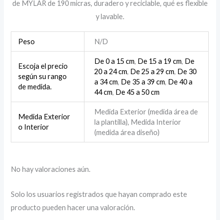
de MYLAR de 190 micras, duradero y reciclable, qué es flexible
y lavable.
Peso
N/D
De 0 a 15 cm
,
De 15 a 19 cm
,
De
Escoja el precio
20 a 24 cm
,
De 25 a 29 cm
,
De 30
según su rango
a 34 cm
,
De 35 a 39 cm
,
De 40 a
de medida.
44 cm
,
De 45 a 50 cm
Medida Exterior (medida área de
Medida Exterior
la plantilla), Medida Interior
o Interior
(medida área diseño)
No hay valoraciones aún.
Solo los usuarios registrados que hayan comprado este
producto pueden hacer una valoración.