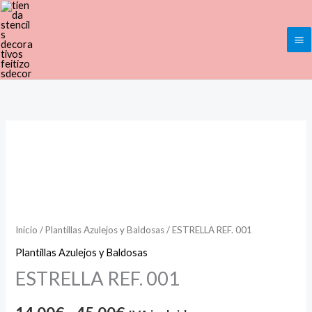
Ir
al
contenido
ESTRELLA
Rango
REF.
de
001
cantidad
precios:
desde
Inicio
/
Plantillas Azulejos y Baldosas
/ ESTRELLA REF. 001
14,00€
Plantillas Azulejos y Baldosas
ESTRELLA REF. 001
hasta
45,00€