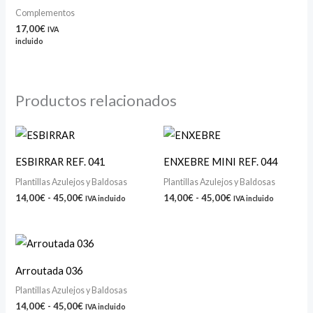
Complementos
17,00
€
IVA
incluido
Productos relacionados
Rango
Rango
de
de
precios:
precios:
ESBIRRAR REF. 041
ENXEBRE MINI REF. 044
desde
desde
14,00€
14,00€
Plantillas Azulejos y Baldosas
Plantillas Azulejos y Baldosas
hasta
hasta
14,00
€
-
45,00
€
14,00
€
-
45,00
€
IVA incluido
IVA incluido
45,00€
45,00€
Rango
de
precios:
Arroutada 036
desde
14,00€
Plantillas Azulejos y Baldosas
hasta
14,00
€
-
45,00
€
IVA incluido
45,00€