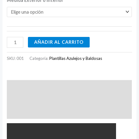
Medida Exterior o Interior
AÑADIR AL CARRITO
SKU:
001
Categoría:
Plantillas Azulejos y Baldosas
Descripción
Información adicional
Valoraciones (0)