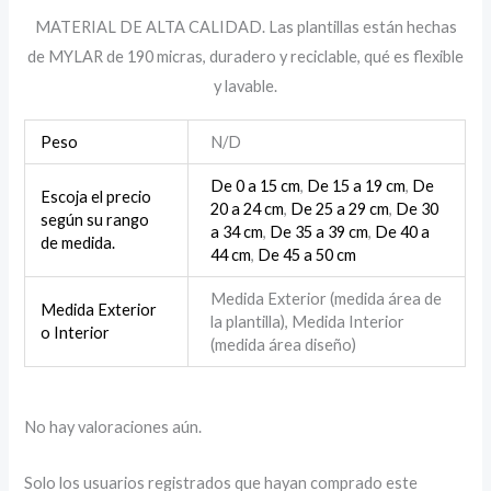
MATERIAL DE ALTA CALIDAD. Las plantillas están hechas
de MYLAR de 190 micras, duradero y reciclable, qué es flexible
y lavable.
Peso
N/D
De 0 a 15 cm
,
De 15 a 19 cm
,
De
Escoja el precio
20 a 24 cm
,
De 25 a 29 cm
,
De 30
según su rango
a 34 cm
,
De 35 a 39 cm
,
De 40 a
de medida.
44 cm
,
De 45 a 50 cm
Medida Exterior (medida área de
Medida Exterior
la plantilla), Medida Interior
o Interior
(medida área diseño)
No hay valoraciones aún.
Solo los usuarios registrados que hayan comprado este