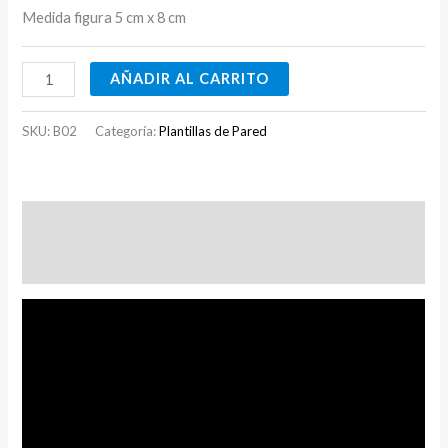
Medida figura 5 cm x 8 cm
AÑADIR AL CARRITO
SKU:
B02
Categoría:
Plantillas de Pared
Descripción
Valoraciones (0)