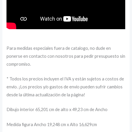
Para medidas especiales fuera de catalogo, no dude en
ponerse en contacto con nosotros para pedir presupuesto sin
compromiso.
* Todos los precios incluyen el IVA y están sujetos a costos de
envío. ¡Los precios y/o gastos de envío pueden sufrir cambios
desde la última actualización de la página!
Dibujo interior 65,201 cm de alto x 49,23 cm de Ancho
Medida figura Ancho 19,248 cm x Alto 16,629cm