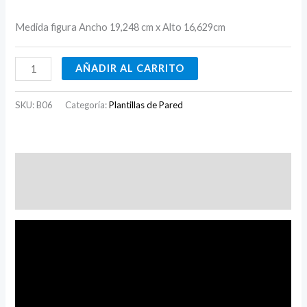
Medida figura Ancho 19,248 cm x Alto 16,629cm
AÑADIR AL CARRITO
SKU:
B06
Categoría:
Plantillas de Pared
Descripción
Valoraciones (0)