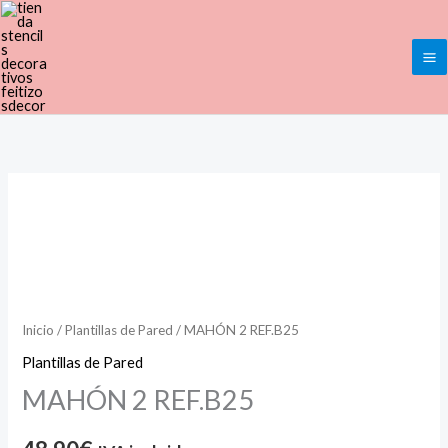
Ir
al
contenido
MAHÓN
2
REF.B25
cantidad
Inicio
/
Plantillas de Pared
/ MAHÓN 2 REF.B25
Plantillas de Pared
MAHÓN 2 REF.B25