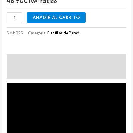
48,90
€
IVA incluido
AÑADIR AL CARRITO
SKU:
B25
Categoría:
Plantillas de Pared
Descripción
Valoraciones (0)