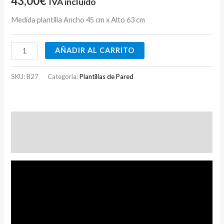
43,00
€
IVA incluido
Medida plantilla Ancho 45 cm x Alto 63 cm
AÑADIR AL CARRITO
SKU:
B27
Categoría:
Plantillas de Pared
Descripción
Valoraciones (0)