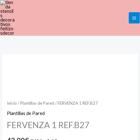
Ir
al
contenido
FERVENZA
1
REF.B27
cantidad
Inicio
/
Plantillas de Pared
/ FERVENZA 1 REF.B27
Plantillas de Pared
FERVENZA 1 REF.B27