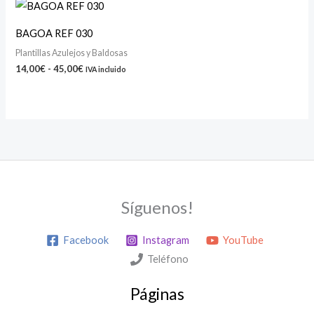
Rango
de
precios:
BAGOA REF 030
desde
14,00€
Plantillas Azulejos y Baldosas
hasta
14,00
€
-
45,00
€
IVA incluido
45,00€
Síguenos!
Facebook
Instagram
YouTube
Teléfono
Páginas