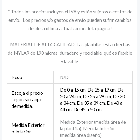
* Todos los precios incluyen el IVA y están sujetos a costos de
envío. ¡Los precios y/o gastos de envío pueden sufrir cambios
desde la última actualización de la página!
MATERIAL DE ALTA CALIDAD. Las plantillas están hechas
de MYLAR de 190 micras, duradero y reciclable, qué es flexible
y lavable.
Peso
N/D
De 0 a 15 cm
,
De 15 a 19 cm
,
De
Escoja el precio
20 a 24 cm
,
De 25 a 29 cm
,
De 30
según su rango
a 34 cm
,
De 35 a 39 cm
,
De 40 a
de medida.
44 cm
,
De 45 a 50 cm
Medida Exterior (medida área de
Medida Exterior
la plantilla), Medida Interior
o Interior
(medida área diseño)