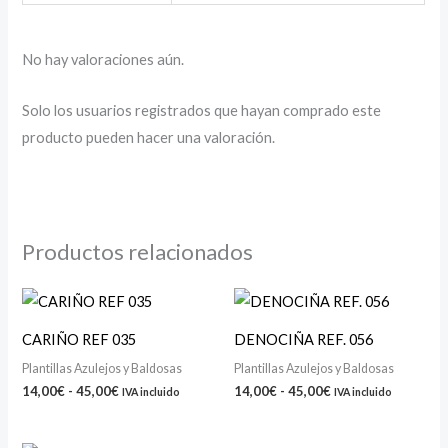
No hay valoraciones aún.
Solo los usuarios registrados que hayan comprado este
producto pueden hacer una valoración.
Productos relacionados
Rango
Rango
de
de
precios:
precios:
CARIÑO REF 035
DENOCIÑA REF. 056
desde
desde
14,00€
14,00€
Plantillas Azulejos y Baldosas
Plantillas Azulejos y Baldosas
hasta
hasta
14,00
€
-
45,00
€
14,00
€
-
45,00
€
IVA incluido
IVA incluido
45,00€
45,00€