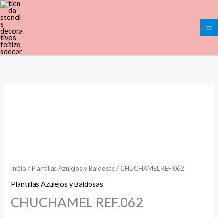
Ir
al
contenido
CHUCHAMEL
Rango
REF.062
de
cantidad
precios:
desde
Inicio
/
Plantillas Azulejos y Baldosas
/ CHUCHAMEL REF.062
14,00€
Plantillas Azulejos y Baldosas
hasta
CHUCHAMEL REF.062
45,00€