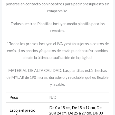
ponerse en contacto con nosotros para pedir presupuesto sin
compromiso.
Todas nuestras Plantillas incluyen media plantilla para los
remates.
* Todos los precios incluyen el IVA y están sujetos a costos de
envío. ¡Los precios y/o gastos de envío pueden sufrir cambios
desde la última actualización de la página!
MATERIAL DE ALTA CALIDAD. Las plantillas están hechas
de MYLAR de 190 micras, duradero y reciclable, qué es flexible
y lavable.
Peso
N/D
De 0 a 15 cm
,
De 15 a 19 cm
,
De
Escoja el precio
20 a 24 cm
,
De 25 a 29 cm
,
De 30