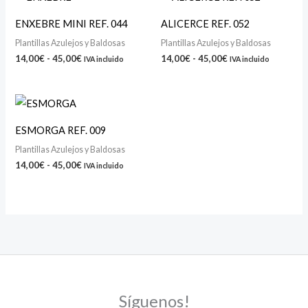
de
de
precios:
precios:
ENXEBRE MINI REF. 044
ALICERCE REF. 052
desde
desde
14,00€
14,00€
Plantillas Azulejos y Baldosas
Plantillas Azulejos y Baldosas
hasta
hasta
14,00
€
-
45,00
€
14,00
€
-
45,00
€
IVA incluido
IVA incluido
45,00€
45,00€
Rango
de
precios:
ESMORGA REF. 009
desde
14,00€
Plantillas Azulejos y Baldosas
hasta
14,00
€
-
45,00
€
IVA incluido
45,00€
Síguenos!