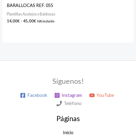
precios:
BARALLOCAS REF. 055
desde
14,00€
Plantillas Azulejos y Baldosas
hasta
14,00
€
-
45,00
€
IVA incluido
45,00€
Síguenos!
Facebook
Instagram
YouTube
Teléfono
Páginas
Inicio