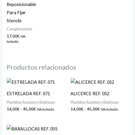
Reposicionable
Para Fijar
Stencils
Complementos
17,00
€
IVA
incluido
Productos relacionados
Rango
Rango
de
de
precios:
precios:
ESTRELADA REF. 071
ALICERCE REF. 052
desde
desde
14,00€
14,00€
Plantillas Azulejos y Baldosas
Plantillas Azulejos y Baldosas
hasta
hasta
14,00
€
-
45,00
€
14,00
€
-
45,00
€
IVA incluido
IVA incluido
45,00€
45,00€
Rango
de