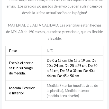
envío. ¡Los precios y/o gastos de envío pueden sufrir cambios
desde la última actualización de la página!
MATERIAL DE ALTA CALIDAD. Las plantillas están hechas
de MYLAR de 190 micras, duradero y reciclable, qué es flexible
y lavable.
Peso
N/D
De 0 a 15 cm
,
De 15 a 19 cm
,
De
Escoja el precio
20 a 24 cm
,
De 25 a 29 cm
,
De 30
según su rango
a 34 cm
,
De 35 a 39 cm
,
De 40 a
de medida.
44 cm
,
De 45 a 50 cm
Medida Exterior (medida área de
Medida Exterior
la plantilla), Medida Interior
o Interior
(medida área diseño)