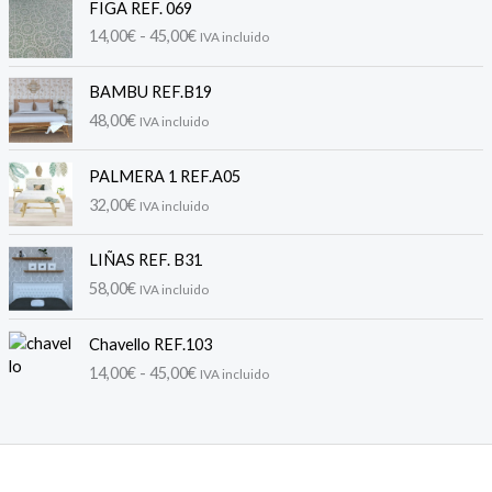
FIGA REF. 069
a
14,00
€
-
45,00
€
IVA incluido
n
g
o
BAMBU REF.B19
d
48,00
€
IVA incluido
e
p
PALMERA 1 REF.A05
r
32,00
€
e
IVA incluido
c
i
LIÑAS REF. B31
o
58,00
€
IVA incluido
s
:
R
d
Chavello REF.103
a
e
14,00
€
-
45,00
€
IVA incluido
n
s
g
d
o
e
d
1
e
4