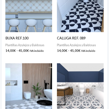
14,00€
14,00€
hasta
hasta
45,00€
45,00€
BUXA REF.100
CALUGA REF. 089
Plantillas Azulejos y Baldosas
Plantillas Azulejos y Baldosas
14,00
€
-
45,00
€
14,00
€
-
45,00
€
IVA incluido
IVA incluido
Rango
Rango
de
de
precios:
precios:
desde
desde
14,00€
14,00€
hasta
hasta
45,00€
45,00€