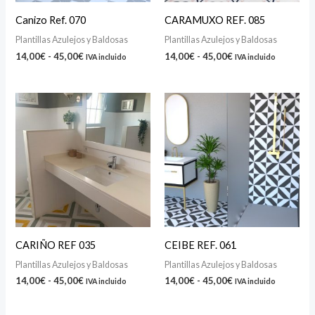
Canizo Ref. 070
CARAMUXO REF. 085
Plantillas Azulejos y Baldosas
Plantillas Azulejos y Baldosas
14,00
€
-
45,00
€
14,00
€
-
45,00
€
IVA incluido
IVA incluido
Rango
Rango
de
de
precios:
precios:
desde
desde
14,00€
14,00€
hasta
hasta
45,00€
45,00€
CARIÑO REF 035
CEIBE REF. 061
Plantillas Azulejos y Baldosas
Plantillas Azulejos y Baldosas
14,00
€
-
45,00
€
14,00
€
-
45,00
€
IVA incluido
IVA incluido