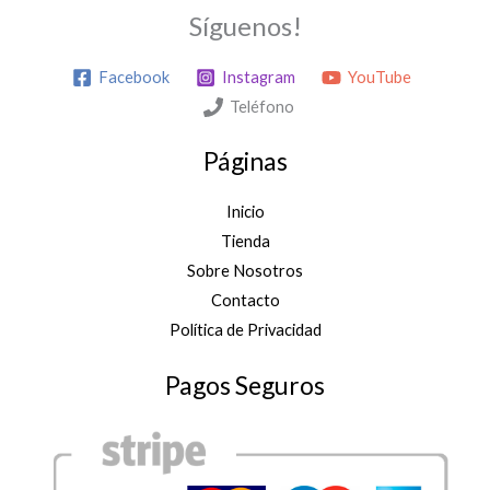
p
,
Síguenos!
r
0
e
0
c
Facebook
Instagram
YouTube
€
i
h
Teléfono
o
a
s
s
Páginas
:
t
d
a
e
Inicio
4
s
Tienda
5
d
,
Sobre Nosotros
e
0
Contacto
1
0
4
Política de Privacidad
€
,
0
Pagos Seguros
0
€
h
a
s