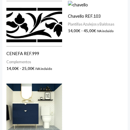
Rango
Rango
de
de
precios:
precios:
Chavello REF.103
desde
desde
14,00€
14,00€
Plantillas Azulejos y Baldosas
hasta
hasta
14,00
€
-
45,00
€
IVA incluido
25,00€
45,00€
CENEFA REF.999
Complementos
14,00
€
-
25,00
€
IVA incluido
Rango
de
precios:
desde
14,00€
hasta
45,00€