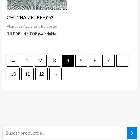
CHUCHAMEL REF.062
Plantillas Azulejos y Baldosas
14,00
€
-
45,00
€
IVA incluido
←
1
2
3
4
5
6
7
…
10
11
12
→