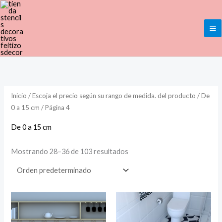
Ir
al
contenido
Inicio
/ Escoja el precio según su rango de medida. del producto /
De
0 a 15 cm
/ Página 4
De 0 a 15 cm
Mostrando 28–36 de 103 resultados
Rango
Rango
de
de
precios:
precios:
desde
desde