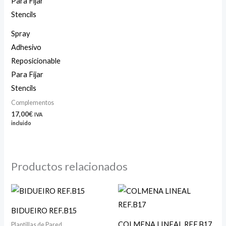
Spray
Adhesivo
Reposicionable
Para Fijar
Stencils
Complementos
17,00
€
IVA
incluido
Productos relacionados
Rango
de
precios:
BIDUEIRO REF.B15
desde
34,00€
COLMENA LINEAL REF.B17
Plantillas de Pared