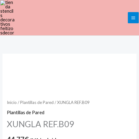
Ir
al
contenido
XUNGLA
REF.B09
cantidad
Inicio
/
Plantillas de Pared
/ XUNGLA REF.B09
Plantillas de Pared
XUNGLA REF.B09