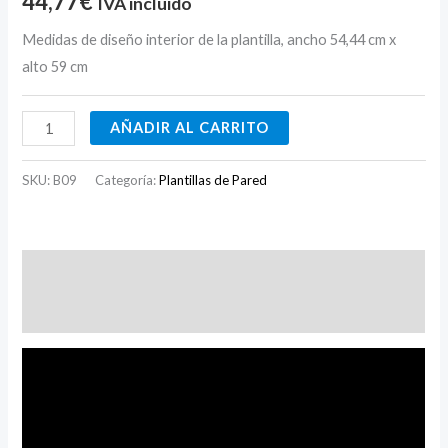
44,77
€
IVA incluido
Medidas de diseño interior de la plantilla, ancho 54,44 cm x
alto 59 cm
AÑADIR AL CARRITO
SKU:
B09
Categoría:
Plantillas de Pared
Descripción
Valoraciones (0)